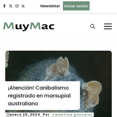
Saltar
Newsletter
Iniciar sesión
al
contenido
¡Atención! Canibalismo
registrado en marsupial
australiano
enero 20, 2024
Por
valentina.gonzalez