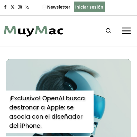
Saltar
Newsletter
Iniciar sesión
al
contenido
¡Exclusivo! OpenAI busca
destronar a Apple: se
asocia con el diseñador
del iPhone.