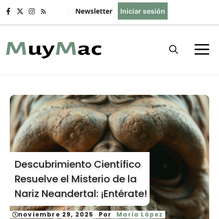
Saltar
Newsletter
Iniciar sesión
al
contenido
Descubrimiento Científico
Resuelve el Misterio de la
Nariz Neandertal: ¡Entérate!
noviembre 29, 2025
Por
María López