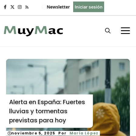
Saltar
Newsletter
Iniciar sesión
al
contenido
Alerta en España: Fuertes
lluvias y tormentas
previstas para hoy
noviembre 5, 2025
Por
María López