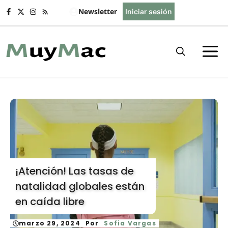
Saltar
Newsletter
Iniciar sesión
al
contenido
¡Atención! Las tasas de
natalidad globales están
en caída libre
marzo 29, 2024
Por
Sofia Vargas