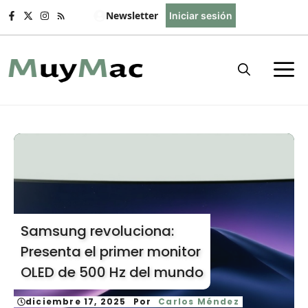
Saltar
Newsletter
Iniciar sesión
al
contenido
Samsung revoluciona:
Presenta el primer monitor
OLED de 500 Hz del mundo
diciembre 17, 2025
Por
Carlos Méndez